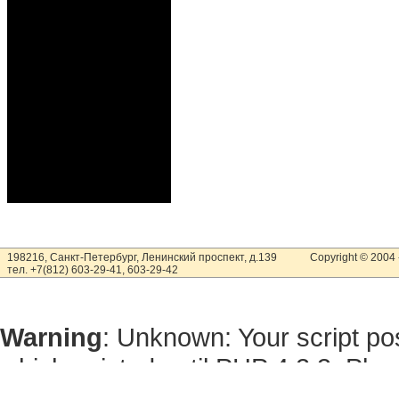
198216, Санкт-Петербург, Ленинский проспект, д.139
Copyright © 2004
тел. +7(812) 603-29-41, 603-29-42
Warning
: Unknown: Your script pos
which existed until PHP 4.2.3. Ple
does not consider global variables 